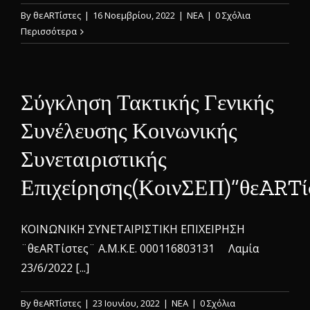
By
θεARTίστες
|
16 Νοεμβρίου, 2022
|
ΝΕΑ
|
0 Σχόλια
Περισσότερα
Σύγκληση Τακτικής Γενικής
Συνέλευσης Κοινωνικής
Συνεταιριστικής
Επιχείρησης(ΚοινΣΕΠ)”θεARTί
ΚΟΙΝΩΝΙΚΗ ΣΥΝΕΤΑΙΡΙΣΤΙΚΗ ΕΠΙΧΕΙΡΗΣΗ
¨θεARTίστες¨ Α.Μ.Κ.Ε. 000116803131 Λαμία
23/6/2022 [...]
By
θεARTίστες
|
23 Ιουνίου, 2022
|
ΝΕΑ
|
0 Σχόλια