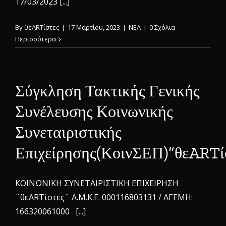
17/03/2023 [...]
By
θεARTίστες
|
17 Μαρτίου, 2023
|
ΝΕΑ
|
0 Σχόλια
Περισσότερα
Σύγκληση Τακτικής Γενικής
Συνέλευσης Κοινωνικής
Συνεταιριστικής
Επιχείρησης(ΚοινΣΕΠ)”θεARTί
ΚΟΙΝΩΝΙΚΗ ΣΥΝΕΤΑΙΡΙΣΤΙΚΗ ΕΠΙΧΕΙΡΗΣΗ
¨θεARTίστες¨ Α.Μ.Κ.Ε. 000116803131 / ΑΓΕΜΗ:
166320061000 [...]