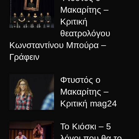
Μακαρίτης –
Κριτική
θεατρολόγου
Κωνσταντίνου Μπούρα –
Γράφειν
Φτυστός ο
Μακαρίτης –
Κριτική mag24
Το Κιόσκι – 5
λόγοι που θα το